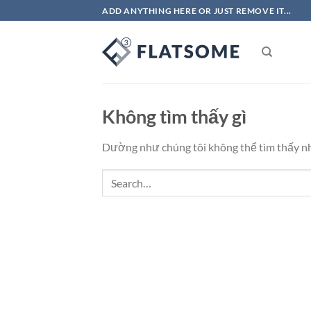
Bỏ
ADD ANYTHING HERE OR JUST REMOVE IT...
qua
nội
dung
Không tìm thấy gì
Dường như chúng tôi không thể tìm thấy nhữ